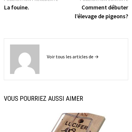
Navigation
précédente :
s
La fouine.
Comment débuter
de
l’élevage de pigeons?
l’article
Voir tous les articles de →
VOUS POURRIEZ AUSSI AIMER